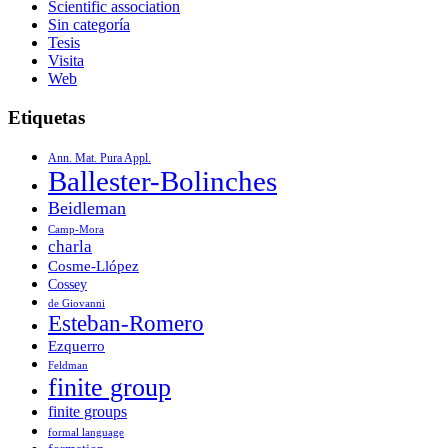
Scientific association
Sin categoría
Tesis
Visita
Web
Etiquetas
Ann. Mat. Pura Appl.
Ballester-Bolinches
Beidleman
Camp-Mora
charla
Cosme-Llópez
Cossey
de Giovanni
Esteban-Romero
Ezquerro
Feldman
finite group
finite groups
formal language