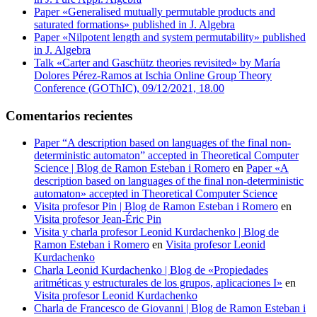
Paper «Generalised mutually permutable products and
saturated formations» published in J. Algebra
Paper «Nilpotent length and system permutability» published
in J. Algebra
Talk «Carter and Gaschütz theories revisited» by María
Dolores Pérez-Ramos at Ischia Online Group Theory
Conference (GOThIC), 09/12/2021, 18.00
Comentarios recientes
Paper “A description based on languages of the final non-
deterministic automaton” accepted in Theoretical Computer
Science | Blog de Ramon Esteban i Romero
en
Paper «A
description based on languages of the final non-deterministic
automaton» accepted in Theoretical Computer Science
Visita profesor Pin | Blog de Ramon Esteban i Romero
en
Visita profesor Jean-Éric Pin
Visita y charla profesor Leonid Kurdachenko | Blog de
Ramon Esteban i Romero
en
Visita profesor Leonid
Kurdachenko
Charla Leonid Kurdachenko | Blog de «Propiedades
aritméticas y estructurales de los grupos, aplicaciones I»
en
Visita profesor Leonid Kurdachenko
Charla de Francesco de Giovanni | Blog de Ramon Esteban i