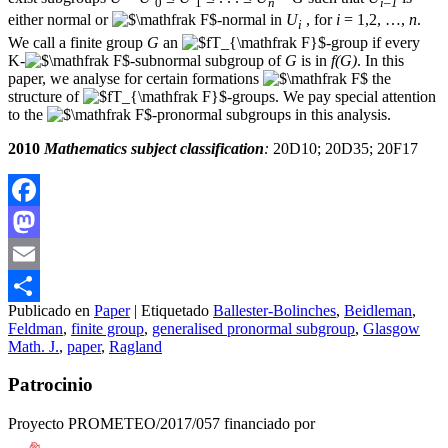
0
1
n
i–1
either normal or
-normal in
U
, for
i
= 1,2, …,
n
.
i
We call a finite group
G
an
-group if every
K-
-subnormal subgroup of
G
is in
f(G)
. In this
paper, we analyse for certain formations
the
structure of
-groups. We pay special attention
to the
-pronormal subgroups in this analysis.
2010
Mathematics subject classification
:
20D10; 20D35; 20F17
Facebook
Mastodon
Email
Publicado en
Paper
|
Etiquetado
Ballester-Bolinches
,
Beidleman
,
Compartir
Feldman
,
finite group
,
generalised pronormal subgroup
,
Glasgow
Math. J.
,
paper
,
Ragland
Patrocinio
Proyecto PROMETEO/2017/057 financiado por