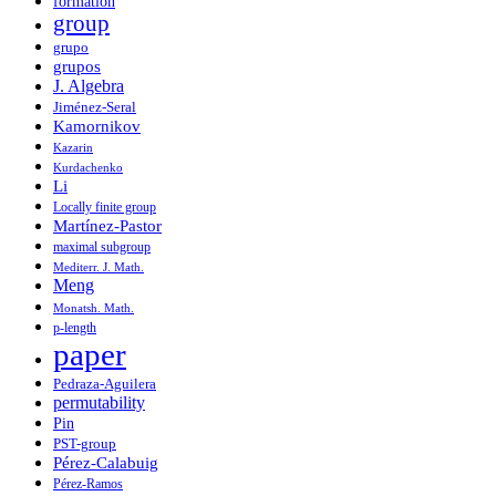
formation
group
grupo
grupos
J. Algebra
Jiménez-Seral
Kamornikov
Kazarin
Kurdachenko
Li
Locally finite group
Martínez-Pastor
maximal subgroup
Mediterr. J. Math.
Meng
Monatsh. Math.
p-length
paper
Pedraza-Aguilera
permutability
Pin
PST-group
Pérez-Calabuig
Pérez-Ramos