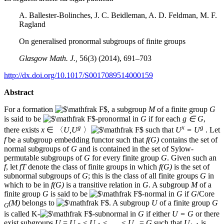
A. Ballester-Bolinches, J. C. Beidleman, A. D. Feldman, M. F.
Ragland
On generalised pronormal subgroups of finite groups
Glasgow Math. J.,
56(3) (2014), 691–703
http://dx.doi.org/10.1017/S0017089514000159
Abstract
For a formation
, a subgroup
M
of a finite group
G
is said to be
-pronormal in
G
if for each
g ∈ G
,
g
x
g
there exists
x
∈ 〈
U,U
〉
such that
U
= U
. Let
f
be a subgroup embedding functor such that
f(G)
contains the set of
normal subgroups of
G
and is contained in the set of Sylow-
permutable subgroups of
G
for every finite group
G
. Given such an
f
, let
fT
denote the class of finite groups in which
f(G)
is the set of
subnormal subgroups of
G
; this is the class of all finite groups
G
in
which to be in
f(G)
is a transitive relation in
G
. A subgroup
M
of a
finite group
G
is said to be
-normal in
G
if
G
/Core
(M)
belongs to
. A subgroup
U
of a finite group
G
G
is called K-
-subnormal in
G
if either
U = G
or there
exist subgroups
U
=
U
≤
U
≤ . . . ≤
U
=
G
such that
U
is