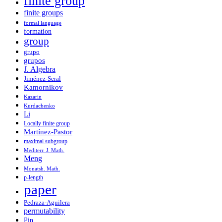
finite group
finite groups
formal language
formation
group
grupo
grupos
J. Algebra
Jiménez-Seral
Kamornikov
Kazarin
Kurdachenko
Li
Locally finite group
Martínez-Pastor
maximal subgroup
Mediterr. J. Math.
Meng
Monatsh. Math.
p-length
paper
Pedraza-Aguilera
permutability
Pin