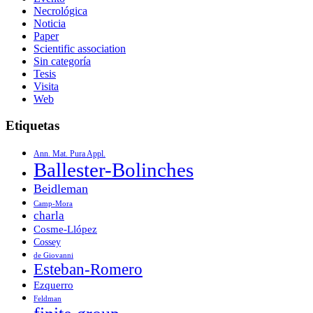
Necrológica
Noticia
Paper
Scientific association
Sin categoría
Tesis
Visita
Web
Etiquetas
Ann. Mat. Pura Appl.
Ballester-Bolinches
Beidleman
Camp-Mora
charla
Cosme-Llópez
Cossey
de Giovanni
Esteban-Romero
Ezquerro
Feldman