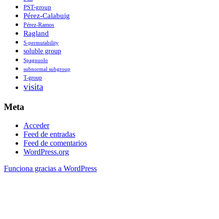
PST-group
Pérez-Calabuig
Pérez-Ramos
Ragland
S-permutability
soluble group
Spagnuolo
subnormal subgroup
T-group
visita
Meta
Acceder
Feed de entradas
Feed de comentarios
WordPress.org
Funciona gracias a WordPress