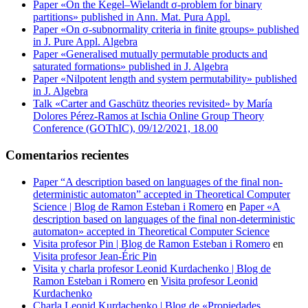
Paper «On the Kegel–Wielandt σ‐problem for binary
partitions» published in Ann. Mat. Pura Appl.
Paper «On σ-subnormality criteria in finite groups» published
in J. Pure Appl. Algebra
Paper «Generalised mutually permutable products and
saturated formations» published in J. Algebra
Paper «Nilpotent length and system permutability» published
in J. Algebra
Talk «Carter and Gaschütz theories revisited» by María
Dolores Pérez-Ramos at Ischia Online Group Theory
Conference (GOThIC), 09/12/2021, 18.00
Comentarios recientes
Paper “A description based on languages of the final non-
deterministic automaton” accepted in Theoretical Computer
Science | Blog de Ramon Esteban i Romero
en
Paper «A
description based on languages of the final non-deterministic
automaton» accepted in Theoretical Computer Science
Visita profesor Pin | Blog de Ramon Esteban i Romero
en
Visita profesor Jean-Éric Pin
Visita y charla profesor Leonid Kurdachenko | Blog de
Ramon Esteban i Romero
en
Visita profesor Leonid
Kurdachenko
Charla Leonid Kurdachenko | Blog de «Propiedades