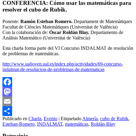
CONFERENCIA: Cómo usar las matemáticas para
resolver el cubo de Rubik.
Ponente:
Ramón Esteban Romero.
Departament de Matemàtiques
Facultat de Ciències Matemàtiques (Universitat de València)
Con la colaboración de:
Óscar Roldán Blay.
Departamento de
Análisis Matemático (Universitat de València)
Esta charla forma parte del VI Concurso INDALMAT de resolución
de problemas de matemáticas.
http://www.ualjoven.ual.es/index.php/actividades/69-concurso-
indalmat-de-resolucion-de-problemas-de-matematicas
Facebook
Mastodon
Email
Publicado en
Charla
,
Evento
|
Etiquetado
Almería
,
cubo de Rubik
,
Compartir
Esteban-Romero
,
INDALMAT
,
matemáticas
,
Roldán-Blay
Patrocinio