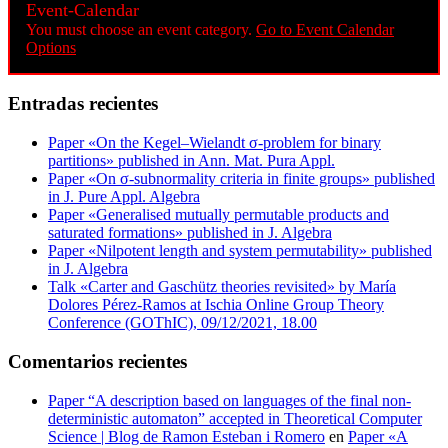
Event-Calendar
You must choose an event category.
Go to Event Calendar
Options
Entradas recientes
Paper «On the Kegel–Wielandt σ‐problem for binary
partitions» published in Ann. Mat. Pura Appl.
Paper «On σ-subnormality criteria in finite groups» published
in J. Pure Appl. Algebra
Paper «Generalised mutually permutable products and
saturated formations» published in J. Algebra
Paper «Nilpotent length and system permutability» published
in J. Algebra
Talk «Carter and Gaschütz theories revisited» by María
Dolores Pérez-Ramos at Ischia Online Group Theory
Conference (GOThIC), 09/12/2021, 18.00
Comentarios recientes
Paper “A description based on languages of the final non-
deterministic automaton” accepted in Theoretical Computer
Science | Blog de Ramon Esteban i Romero
en
Paper «A