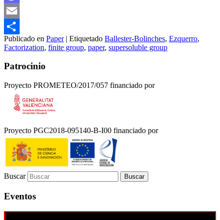
Mastodon
Email
Publicado en
Paper
|
Etiquetado
Ballester-Bolinches
,
Ezquerro
,
Compartir
Factorization
,
finite group
,
paper
,
supersoluble group
Patrocinio
Proyecto PROMETEO/2017/057 financiado por
Proyecto PGC2018-095140-B-I00 financiado por
Buscar
Eventos