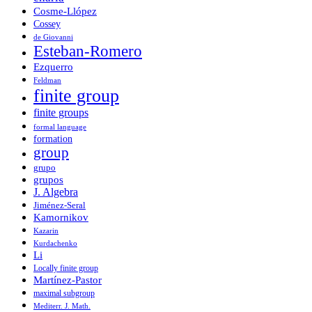
Cosme-Llópez
Cossey
de Giovanni
Esteban-Romero
Ezquerro
Feldman
finite group
finite groups
formal language
formation
group
grupo
grupos
J. Algebra
Jiménez-Seral
Kamornikov
Kazarin
Kurdachenko
Li
Locally finite group
Martínez-Pastor
maximal subgroup
Mediterr. J. Math.