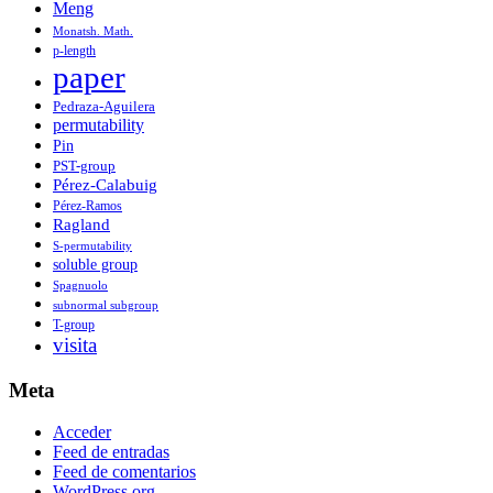
Meng
Monatsh. Math.
p-length
paper
Pedraza-Aguilera
permutability
Pin
PST-group
Pérez-Calabuig
Pérez-Ramos
Ragland
S-permutability
soluble group
Spagnuolo
subnormal subgroup
T-group
visita
Meta
Acceder
Feed de entradas
Feed de comentarios
WordPress.org