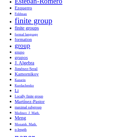
Esteban-Romero
Ezquerro
Feldman
finite group
finite groups
formal language
formation
group
grupo
grupos
J. Algebra
Jiménez-Seral
Kamornikov
Kazarin
Kurdachenko
Li
Locally finite group
Martínez-Pastor
maximal subgroup
Mediterr. J. Math.
Meng
Monatsh. Math.
p-length
paper