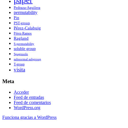
Pedraza-Aguilera
permutability
Pin
PST-group
Pérez-Calabuig
Pérez-Ramos
Ragland
S-permutability
soluble group
Spagnuolo
subnormal subgroup
T-group
visita
Meta
Acceder
Feed de entradas
Feed de comentarios
WordPress.org
Funciona gracias a WordPress