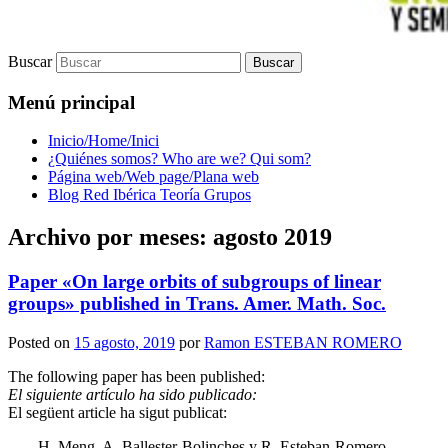
Buscar
Menú principal
Inicio/Home/Inici
¿Quiénes somos? Who are we? Qui som?
Página web/Web page/Plana web
Blog Red Ibérica Teoría Grupos
Archivo por meses:
agosto 2019
Paper «On large orbits of subgroups of linear
groups» published in Trans. Amer. Math. Soc.
Posted on
15 agosto, 2019
por
Ramon ESTEBAN ROMERO
The following paper has been published:
El siguiente artículo ha sido publicado:
El següent article ha sigut publicat:
H. Meng, A. Ballester-Bolinches y R. Esteban-Romero.