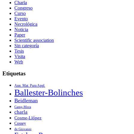
Charla
Congreso
Curso
Evento
Necrológica
Noticia
Paper
Scientific association
Sin categoría
Tesis
Visita
Web
Etiquetas
Ann. Mat. Pura Appl.
Ballester-Bolinches
Beidleman
Camp-Mora
charla
Cosme-Llópez
Cossey
de Giovanni