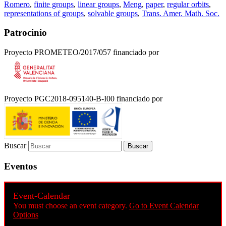
Romero
,
finite groups
,
linear groups
,
Meng
,
paper
,
regular orbits
,
representations of groups
,
solvable groups
,
Trans. Amer. Math. Soc.
Patrocinio
Proyecto PROMETEO/2017/057 financiado por
Proyecto PGC2018-095140-B-I00 financiado por
Buscar
Eventos
Event-Calendar
You must choose an event category.
Go to Event Calendar
Options