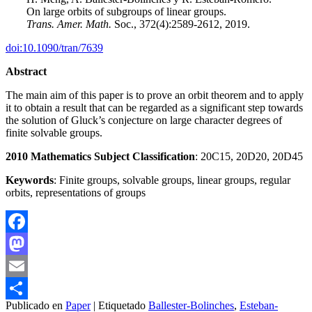
On large orbits of subgroups of linear groups.
Trans. Amer. Math.
Soc., 372(4):2589-2612, 2019.
doi:10.1090/tran/7639
Abstract
The main aim of this paper is to prove an orbit theorem and to apply
it to obtain a result that can be regarded as a significant step towards
the solution of Gluck’s conjecture on large character degrees of
finite solvable groups.
2010 Mathematics Subject Classification
: 20C15, 20D20, 20D45
Keywords
: Finite groups, solvable groups, linear groups, regular
orbits, representations of groups
Facebook
Mastodon
Email
Publicado en
Paper
|
Etiquetado
Ballester-Bolinches
,
Esteban-
Compartir