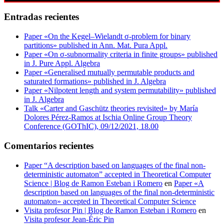
Entradas recientes
Paper «On the Kegel–Wielandt σ‐problem for binary
partitions» published in Ann. Mat. Pura Appl.
Paper «On σ-subnormality criteria in finite groups» published
in J. Pure Appl. Algebra
Paper «Generalised mutually permutable products and
saturated formations» published in J. Algebra
Paper «Nilpotent length and system permutability» published
in J. Algebra
Talk «Carter and Gaschütz theories revisited» by María
Dolores Pérez-Ramos at Ischia Online Group Theory
Conference (GOThIC), 09/12/2021, 18.00
Comentarios recientes
Paper “A description based on languages of the final non-
deterministic automaton” accepted in Theoretical Computer
Science | Blog de Ramon Esteban i Romero
en
Paper «A
description based on languages of the final non-deterministic
automaton» accepted in Theoretical Computer Science
Visita profesor Pin | Blog de Ramon Esteban i Romero
en
Visita profesor Jean-Éric Pin