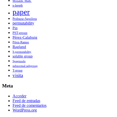
Monatsh. Math.
p-length
paper
Pedraza-Aguilera
permutability
Pin
PST-group
Pérez-Calabuig
Pérez-Ramos
Ragland
S-permutability
soluble group
Spagnuolo
subnormal subgroup
T-group
visita
Meta
Acceder
Feed de entradas
Feed de comentarios
WordPress.org