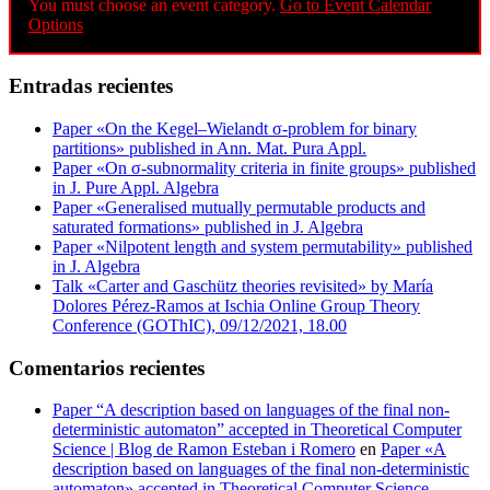
You must choose an event category.
Go to Event Calendar
Options
Entradas recientes
Paper «On the Kegel–Wielandt σ‐problem for binary
partitions» published in Ann. Mat. Pura Appl.
Paper «On σ-subnormality criteria in finite groups» published
in J. Pure Appl. Algebra
Paper «Generalised mutually permutable products and
saturated formations» published in J. Algebra
Paper «Nilpotent length and system permutability» published
in J. Algebra
Talk «Carter and Gaschütz theories revisited» by María
Dolores Pérez-Ramos at Ischia Online Group Theory
Conference (GOThIC), 09/12/2021, 18.00
Comentarios recientes
Paper “A description based on languages of the final non-
deterministic automaton” accepted in Theoretical Computer
Science | Blog de Ramon Esteban i Romero
en
Paper «A
description based on languages of the final non-deterministic
automaton» accepted in Theoretical Computer Science