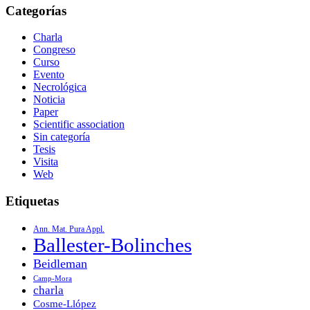
Categorías
Charla
Congreso
Curso
Evento
Necrológica
Noticia
Paper
Scientific association
Sin categoría
Tesis
Visita
Web
Etiquetas
Ann. Mat. Pura Appl.
Ballester-Bolinches
Beidleman
Camp-Mora
charla
Cosme-Llópez