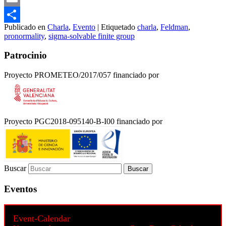
Email
Publicado en
Charla
,
Evento
|
Etiquetado
charla
,
Feldman
,
Compartir
pronormality
,
sigma-solvable finite group
Patrocinio
Proyecto PROMETEO/2017/057 financiado por
Proyecto PGC2018-095140-B-I00 financiado por
Buscar
Eventos
Event-Calendar