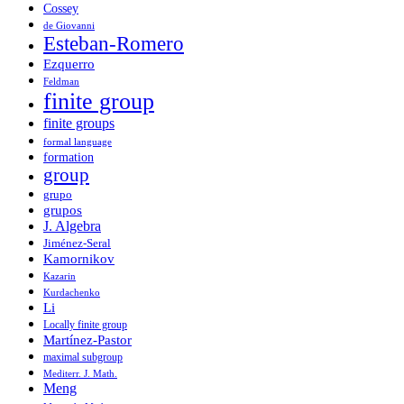
Cossey
de Giovanni
Esteban-Romero
Ezquerro
Feldman
finite group
finite groups
formal language
formation
group
grupo
grupos
J. Algebra
Jiménez-Seral
Kamornikov
Kazarin
Kurdachenko
Li
Locally finite group
Martínez-Pastor
maximal subgroup
Mediterr. J. Math.
Meng