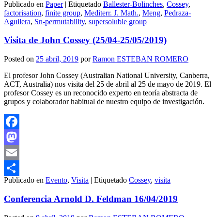
Publicado en
Paper
|
Etiquetado
Ballester-Bolinches
,
Cossey
,
Compartir
factorisation
,
finite group
,
Mediterr. J. Math.
,
Meng
,
Pedraza-
Aguilera
,
Sn-permutability
,
supersoluble group
Visita de John Cossey (25/04-25/05/2019)
Posted on
25 abril, 2019
por
Ramon ESTEBAN ROMERO
El profesor John Cossey (Australian National University, Canberra,
ACT, Australia) nos visita del 25 de abril al 25 de mayo de 2019. El
profesor Cossey es un reconocido experto en teoría abstracta de
grupos y colaborador habitual de nuestro equipo de investigación.
Facebook
Mastodon
Email
Publicado en
Evento
,
Visita
|
Etiquetado
Cossey
,
visita
Compartir
Conferencia Arnold D. Feldman 16/04/2019