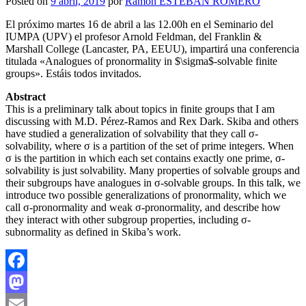
Posted on
9 abril, 2019
por
Ramon ESTEBAN ROMERO
El próximo martes 16 de abril a las 12.00h en el Seminario del
IUMPA (UPV) el profesor Arnold Feldman, del Franklin &
Marshall College (Lancaster, PA, EEUU), impartirá una conferencia
titulada «Analogues of pronormality in $\sigma$-solvable finite
groups». Estáis todos invitados.
Abstract
This is a preliminary talk about topics in finite groups that I am
discussing with M.D. Pérez-Ramos and Rex Dark. Skiba and others
have studied a generalization of solvability that they call σ-
solvability, where σ is a partition of the set of prime integers. When
σ is the partition in which each set contains exactly one prime, σ-
solvability is just solvability. Many properties of solvable groups and
their subgroups have analogues in σ-solvable groups. In this talk, we
introduce two possible generalizations of pronormality, which we
call σ-pronormality and weak σ-pronormality, and describe how
they interact with other subgroup properties, including σ-
subnormality as defined in Skiba’s work.
Facebook
Mastodon