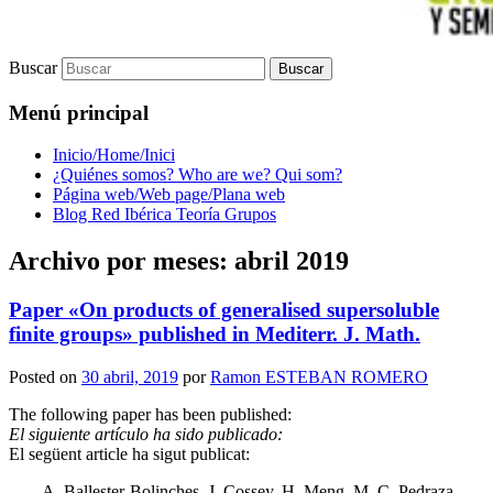
Buscar
Menú principal
Inicio/Home/Inici
¿Quiénes somos? Who are we? Qui som?
Página web/Web page/Plana web
Blog Red Ibérica Teoría Grupos
Archivo por meses:
abril 2019
Paper «On products of generalised supersoluble
finite groups» published in Mediterr. J. Math.
Posted on
30 abril, 2019
por
Ramon ESTEBAN ROMERO
The following paper has been published:
El siguiente artículo ha sido publicado:
El següent article ha sigut publicat:
A. Ballester-Bolinches, J. Cossey, H. Meng, M. C. Pedraza-