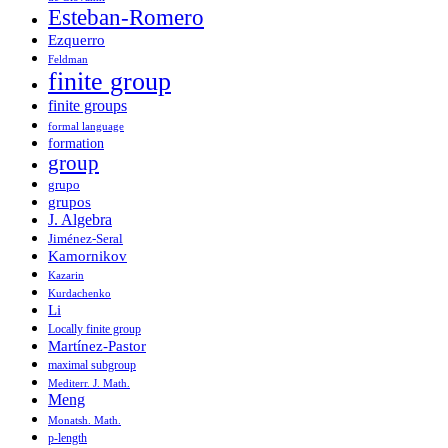
Esteban-Romero
Ezquerro
Feldman
finite group
finite groups
formal language
formation
group
grupo
grupos
J. Algebra
Jiménez-Seral
Kamornikov
Kazarin
Kurdachenko
Li
Locally finite group
Martínez-Pastor
maximal subgroup
Mediterr. J. Math.
Meng
Monatsh. Math.
p-length