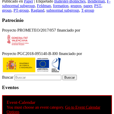
Publicado en
Paper
|
Etiquetado
Ballester-Bolinches
,
Beidleman
,
F-
Compartir
subnormal subgroup
,
Feldman
,
formation
,
grupos
,
paper
,
PST-
group
,
PT-group
,
Ragland
,
subnormal subgroup
,
T-group
Patrocinio
Proyecto PROMETEO/2017/057 financiado por
Proyecto PGC2018-095140-B-I00 financiado por
Buscar
Eventos
Event-Calendar
You must choose an event category.
Go to Event Calendar
Options