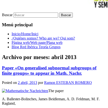
Buscar
Menú principal
Inicio/Home/Inici
¿Quiénes somos? Who are we? Qui som?
Página web/Web page/Plana web
Blog Red Ibérica Teoría Grupos
Archivo por meses:
abril 2013
Paper «On generalised subnormal subgroups of
finite groups» to appear in Math. Nachr.
Posted on
2 abril, 2013
por
Ramon ESTEBAN ROMERO
The paper
A. Ballester-Bolinches, James Beidleman, A. D. Feldman, M. F.
Ragland,