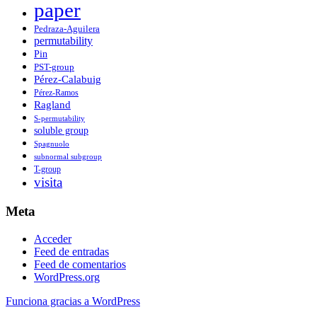
paper
Pedraza-Aguilera
permutability
Pin
PST-group
Pérez-Calabuig
Pérez-Ramos
Ragland
S-permutability
soluble group
Spagnuolo
subnormal subgroup
T-group
visita
Meta
Acceder
Feed de entradas
Feed de comentarios
WordPress.org
Funciona gracias a WordPress