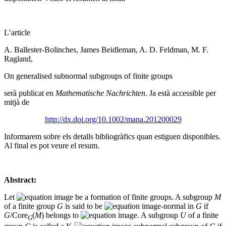
L’article
A. Ballester-Bolinches, James Beidleman, A. D. Feldman, M. F.
Ragland,
On generalised subnormal subgroups of finite groups
serà publicat en
Mathematische Nachrichten
. Ja està accessible per
mitjà de
http://dx.doi.org/10.1002/mana.201200029
Informarem sobre els detalls bibliogràfics quan estiguen disponibles.
Al final es pot veure el resum.
Abstract:
Let
be a formation of finite groups. A subgroup
M
of a finite group
G
is said to be
-normal in
G
if
G
/Core
(
M
) belongs to
. A subgroup
U
of a finite
G