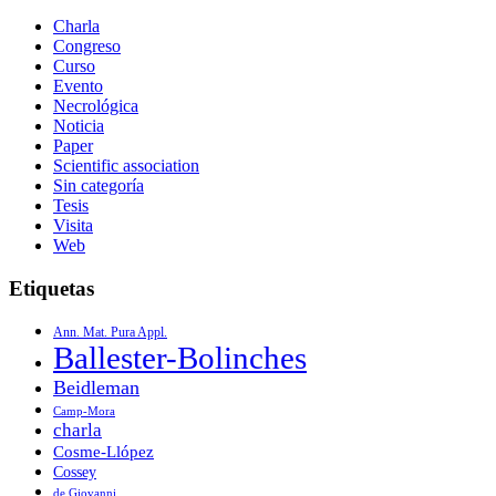
Charla
Congreso
Curso
Evento
Necrológica
Noticia
Paper
Scientific association
Sin categoría
Tesis
Visita
Web
Etiquetas
Ann. Mat. Pura Appl.
Ballester-Bolinches
Beidleman
Camp-Mora
charla
Cosme-Llópez
Cossey
de Giovanni