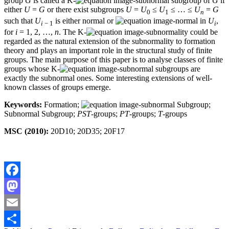
group
G
is called a K-
-subnormal subgroup of
G
if
either
U
=
G
or there exist subgroups
U
=
U
≤
U
≤ … ≤
U
=
G
0
1
n
such that
U
is either normal or
-normal in
U
,
i
− 1
i
for
i
= 1, 2, …,
n
. The K-
-subnormality could be
regarded as the natural extension of the subnormality to formation
theory and plays an important role in the structural study of finite
groups. The main purpose of this paper is to analyse classes of finite
groups whose K-
-subnormal subgroups are
exactly the subnormal ones. Some interesting extensions of well-
known classes of groups emerge.
Keywords:
Formation;
-subnormal Subgroup;
Subnormal Subgroup;
PST
-groups;
PT
-groups;
T
-groups
MSC (2010):
20D10; 20D35; 20F17
Facebook
Mastodon
Email