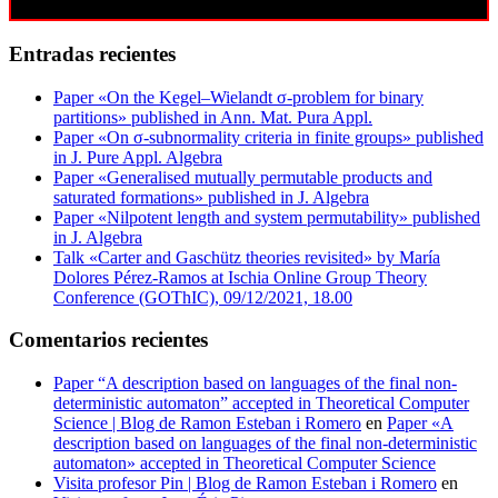
Entradas recientes
Paper «On the Kegel–Wielandt σ‐problem for binary
partitions» published in Ann. Mat. Pura Appl.
Paper «On σ-subnormality criteria in finite groups» published
in J. Pure Appl. Algebra
Paper «Generalised mutually permutable products and
saturated formations» published in J. Algebra
Paper «Nilpotent length and system permutability» published
in J. Algebra
Talk «Carter and Gaschütz theories revisited» by María
Dolores Pérez-Ramos at Ischia Online Group Theory
Conference (GOThIC), 09/12/2021, 18.00
Comentarios recientes
Paper “A description based on languages of the final non-
deterministic automaton” accepted in Theoretical Computer
Science | Blog de Ramon Esteban i Romero
en
Paper «A
description based on languages of the final non-deterministic
automaton» accepted in Theoretical Computer Science
Visita profesor Pin | Blog de Ramon Esteban i Romero
en