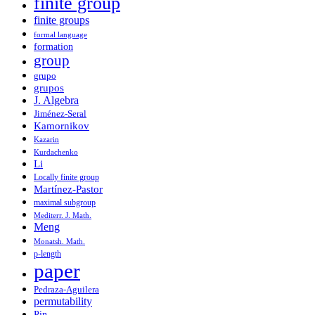
finite group
finite groups
formal language
formation
group
grupo
grupos
J. Algebra
Jiménez-Seral
Kamornikov
Kazarin
Kurdachenko
Li
Locally finite group
Martínez-Pastor
maximal subgroup
Mediterr. J. Math.
Meng
Monatsh. Math.
p-length
paper
Pedraza-Aguilera
permutability
Pin