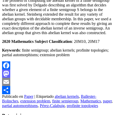
The problem of computing the abelian kernel of a finite semigroup
was first solved by Delgado describing an algorithm that decides
whether a given element of a finite semigroup S belongs to the
abelian kernel. Steinberg extended the result for any variety of
abelian groups with decidable membership. In this paper, we used a
completely different approach to complete these results by giving an
exact description of the abelian kernel of an inverse semigroup. An
abelian group that gives this abelian kernel was also constructed.
2020 Mathematics Subject Classification
: 20M10, 20M17
Keywords
: finite semigroup; abelian kernels; profinite topologies;
partial automorphisms; extension problem
Facebook
Mastodon
Email
Publicado en
Paper
|
Etiquetado
abelian kernels
,
Ballester-
Compartir
Bolinches
,
extension problem
,
finite semigroup
,
Mathematics
,
paper
,
partial automorphisms
,
Pérez-Calabuig
,
profinite topologies