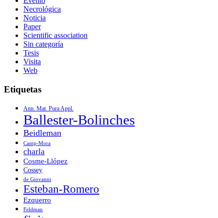
Evento
Necrológica
Noticia
Paper
Scientific association
Sin categoría
Tesis
Visita
Web
Etiquetas
Ann. Mat. Pura Appl.
Ballester-Bolinches
Beidleman
Camp-Mora
charla
Cosme-Llópez
Cossey
de Giovanni
Esteban-Romero
Ezquerro
Feldman