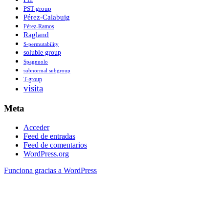
PST-group
Pérez-Calabuig
Pérez-Ramos
Ragland
S-permutability
soluble group
Spagnuolo
subnormal subgroup
T-group
visita
Meta
Acceder
Feed de entradas
Feed de comentarios
WordPress.org
Funciona gracias a WordPress