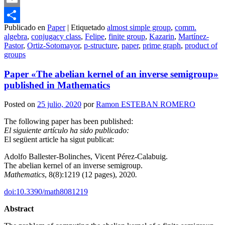
Email
Publicado en
Paper
|
Etiquetado
almost simple group
,
comm.
Compartir
algebra
,
conjugacy class
,
Felipe
,
finite group
,
Kazarin
,
Martínez-
Pastor
,
Ortiz-Sotomayor
,
p-structure
,
paper
,
prime graph
,
product of
groups
Paper «The abelian kernel of an inverse semigroup»
published in Mathematics
Posted on
25 julio, 2020
por
Ramon ESTEBAN ROMERO
The following paper has been published:
El siguiente artículo ha sido publicado:
El següent article ha sigut publicat:
Adolfo Ballester-Bolinches, Vicent Pérez-Calabuig.
The abelian kernel of an inverse semigroup.
Mathematics
, 8(8):1219 (12 pages), 2020
.
doi:10.3390/math8081219
Abstract