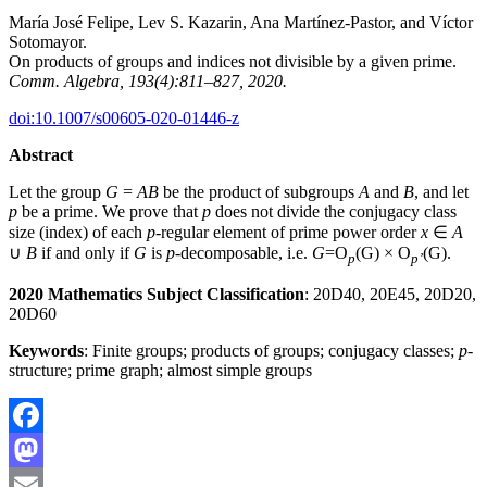
María José Felipe, Lev S. Kazarin, Ana Martínez-Pastor, and Víctor
Sotomayor.
On products of groups and indices not divisible by a given prime.
Comm. Algebra,
193(4):811–827, 2020.
doi:10.1007/s00605-020-01446-z
Abstract
Let the group
G
=
AB
be the product of subgroups
A
and
B
, and let
p
be a prime. We prove that
p
does not divide the conjugacy class
size (index) of each
p
-regular element of prime power order
x
∈
A
∪
B
if and only if
G
is
p
-decomposable, i.e.
G
=O
(G) × O
(G).
p
p’
20
2
0 Mathematics Subject Classification
: 20D40, 20E45, 20D20,
20D60
Keywords
: Finite groups; products of groups; conjugacy classes;
p
-
structure; prime graph; almost simple groups
Facebook
Mastodon