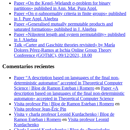
Paper «On the Kegel–Wielandt σ‐problem for binary
partitions» published in Ann. Mat. Pura Appl.
Paper «On σ-subnormality criteria in finite groups» published
in J. Pure Appl. Algebra
Paper «Generalised mutually permutable products and
saturated formations» published in J. Algebra
Paper «Nilpotent length and system permutability» published
in J. Algebra
Talk «Carter and Gaschütz theories revisited» by María
Dolores Pérez-Ramos at Ischia Online Group Theory
Conference (GOThIC), 09/12/2021, 18.00
Comentarios recientes
Paper “A description based on languages of the final non-
deterministic automaton” accepted in Theoretical Computer
Science | Blog de Ramon Esteban i Romero
en
Paper «A
description based on languages of the final non-deterministic
automaton» accepted in Theoretical Computer Science
Visita profesor Pin | Blog de Ramon Esteban i Romero
en
Visita profesor Jean-Éric Pin
Visita y charla profesor Leonid Kurdachenko | Blog de
Ramon Esteban i Romero
en
Visita profesor Leonid
Kurdachenko
Charla Leonid Kurdachenko | Blog de «Propiedades