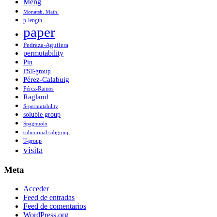
Meng
Monatsh. Math.
p-length
paper
Pedraza-Aguilera
permutability
Pin
PST-group
Pérez-Calabuig
Pérez-Ramos
Ragland
S-permutability
soluble group
Spagnuolo
subnormal subgroup
T-group
visita
Meta
Acceder
Feed de entradas
Feed de comentarios
WordPress.org