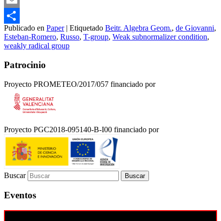
Email
Publicado en
Paper
|
Etiquetado
Beitr. Algebra Geom.
,
de Giovanni
,
Compartir
Esteban-Romero
,
Russo
,
T-group
,
Weak subnormalizer condition
,
weakly radical group
Patrocinio
Proyecto PROMETEO/2017/057 financiado por
Proyecto PGC2018-095140-B-I00 financiado por
Buscar
Eventos