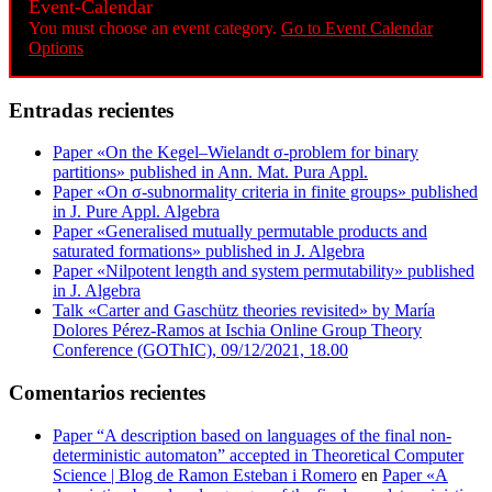
Event-Calendar
You must choose an event category.
Go to Event Calendar
Options
Entradas recientes
Paper «On the Kegel–Wielandt σ‐problem for binary
partitions» published in Ann. Mat. Pura Appl.
Paper «On σ-subnormality criteria in finite groups» published
in J. Pure Appl. Algebra
Paper «Generalised mutually permutable products and
saturated formations» published in J. Algebra
Paper «Nilpotent length and system permutability» published
in J. Algebra
Talk «Carter and Gaschütz theories revisited» by María
Dolores Pérez-Ramos at Ischia Online Group Theory
Conference (GOThIC), 09/12/2021, 18.00
Comentarios recientes
Paper “A description based on languages of the final non-
deterministic automaton” accepted in Theoretical Computer
Science | Blog de Ramon Esteban i Romero
en
Paper «A