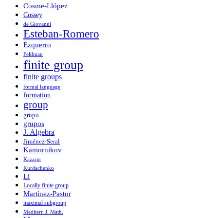
Cosme-Llópez
Cossey
de Giovanni
Esteban-Romero
Ezquerro
Feldman
finite group
finite groups
formal language
formation
group
grupo
grupos
J. Algebra
Jiménez-Seral
Kamornikov
Kazarin
Kurdachenko
Li
Locally finite group
Martínez-Pastor
maximal subgroup
Mediterr. J. Math.