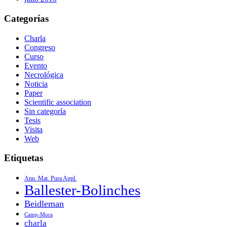
Categorías
Charla
Congreso
Curso
Evento
Necrológica
Noticia
Paper
Scientific association
Sin categoría
Tesis
Visita
Web
Etiquetas
Ann. Mat. Pura Appl.
Ballester-Bolinches
Beidleman
Camp-Mora
charla