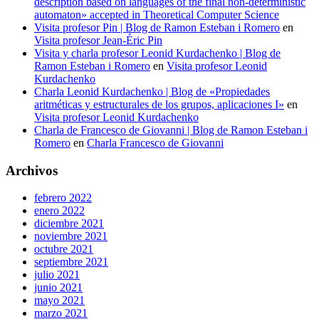
description based on languages of the final non-deterministic
automaton» accepted in Theoretical Computer Science
Visita profesor Pin | Blog de Ramon Esteban i Romero
en
Visita profesor Jean-Éric Pin
Visita y charla profesor Leonid Kurdachenko | Blog de
Ramon Esteban i Romero
en
Visita profesor Leonid
Kurdachenko
Charla Leonid Kurdachenko | Blog de «Propiedades
aritméticas y estructurales de los grupos, aplicaciones I»
en
Visita profesor Leonid Kurdachenko
Charla de Francesco de Giovanni | Blog de Ramon Esteban i
Romero
en
Charla Francesco de Giovanni
Archivos
febrero 2022
enero 2022
diciembre 2021
noviembre 2021
octubre 2021
septiembre 2021
julio 2021
junio 2021
mayo 2021
marzo 2021