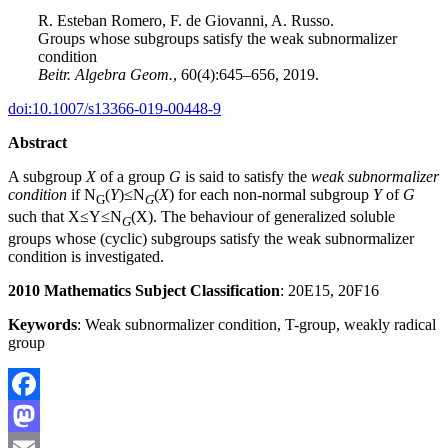
R. Esteban Romero, F. de Giovanni, A. Russo.
Groups whose subgroups satisfy the weak subnormalizer
condition
Beitr. Algebra Geom.
, 60(4):645–656, 2019.
doi:10.1007/s13366-019-00448-9
Abstract
A subgroup
X
of a group
G
is said to satisfy the
weak subnormalizer
condition
if N
(
Y
)
≤
N
(
X
) for each non-normal subgroup
Y
of
G
G
G
such that X
≤Y≤N
(X)
. The behaviour of generalized soluble
G
groups whose (cyclic) subgroups satisfy the weak subnormalizer
condition is investigated.
2010 Mathematics Subject Classification
: 20E15, 20F16
Keywords
: Weak subnormalizer condition, T-group, weakly radical
group
Facebook
Mastodon